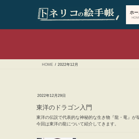
コ
ナ
ン
ビ
ホー
テ
ゲ
HOM
ン
ー
ツ
シ
へ
ョ
ス
ン
キ
に
ッ
移
HOME
2022年12月
プ
動
2022年12月29日
東洋のドラゴン入門
東洋の伝説で代表的な神秘的な生き物『龍・竜』が
今回は東洋の龍について紹介してきます。