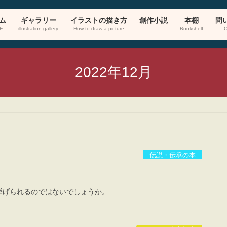
ム
ギャラリー
イラストの描き方
創作小説
本棚
問
E
illustration gallery
How to draw a picture
Bookshelf
C
2022年12月
伝説・伝承の本
挙げられるのではないでしょうか。