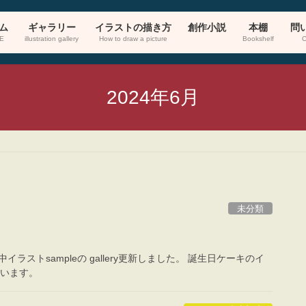
ム
ギャラリー
イラストの描き方
創作小説
本棚
問
E
illustration gallery
How to draw a picture
Bookshelf
C
2024年6月
未分類
中イラストsampleの gallery更新しました。 誕生日ケーキのイ
ています。