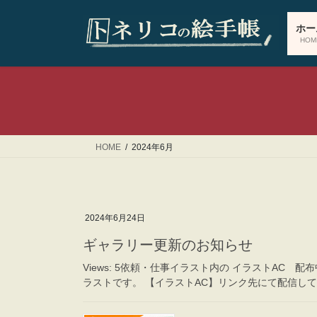
コ
ナ
ン
ビ
ホー
テ
ゲ
HOM
ン
ー
ツ
シ
へ
ョ
ス
ン
キ
に
ッ
移
HOME
2024年6月
プ
動
2024年6月24日
ギャラリー更新のお知らせ
Views: 5依頼・仕事イラスト内の イラストAC 配布
ラストです。 【イラストAC】リンク先にて配信し