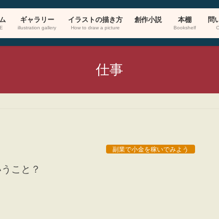
ム
ギャラリー
イラストの描き方
創作小説
本棚
問
E
illustration gallery
How to draw a picture
Bookshelf
C
仕事
副業で小金を稼いでみよう
ういうこと？