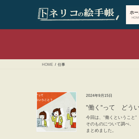
コ
ナ
ン
ビ
ホー
テ
ゲ
HOM
ン
ー
ツ
シ
へ
ョ
ス
ン
キ
に
ッ
移
HOME
仕事
プ
動
2024年9月15日
”働く”って ど
今回は、”働くということ”
そのものについて調べ、
まとめました。